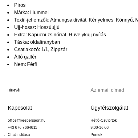
Piros
Márka: Hummel
Textil-jellemzők: Atmungsaktivität, Kényelmes, Könnyű, Me
Ujj-hossz: Hoszúujjú
Extra: Kapucni zsinórral, Hüvelykujj nyílás
Táska: oldalirányban
Csatlakozó: 1/1, Zippzár
Álló gallér
Nem: Férfi
Hírlevél
Kapcsolat
Ügyfélszolgálat
office@keepersport.hu
Hétfő-Csütörtök
+43 676 7664611
9:00-16:00
Chat indítása
Péntek