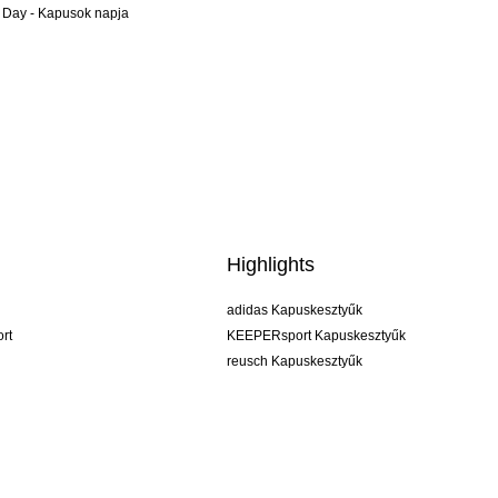
 Day - Kapusok napja
Highlights
adidas Kapuskesztyűk
rt
KEEPERsport Kapuskesztyűk
reusch Kapuskesztyűk
uhlsport Kapuskesztyűk
rehab Kapuskesztyűk
keeper
NIKE Kapuskesztyűk
PUMA Kapuskesztyűk
SELLS Kapuskesztyűk