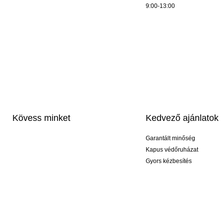
9:00-13:00
Kövess minket
Kedvező ajánlatok
Garantált minőség
Kapus védőruházat
Gyors kézbesítés
Profi feliratozás
Exkluzív kesztyűk
Akciós csomagok