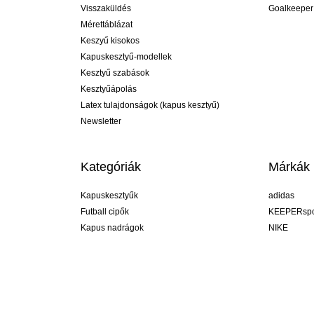
Visszaküldés
Goalkeeper
Mérettáblázat
Keszyű kisokos
Kapuskesztyű-modellek
Kesztyű szabások
Kesztyűápolás
Latex tulajdonságok (kapus kesztyű)
Newsletter
Kategóriák
Márkák
Kapuskesztyűk
adidas
Futball cipők
KEEPERspo
Kapus nadrágok
NIKE
Kapusmezek
Puma
Kapus alánadrág
REUSCH
Sells Goal
uhlsport
Elite Sport