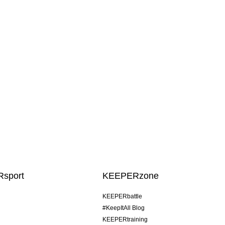
sport
KEEPERzone
KEEPERbattle
#KeepItAll Blog
KEEPERtraining