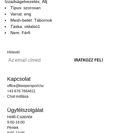
Izzadságelvezetés, Állj
Típus: szorosan
Varrat: eng
Mesh-betét: Tábornok
Táska: oldalsó1
Nem: Férfi
Hírlevél
Kapcsolat
office@keepersport.hu
+43 676 7664611
Chat indítása
Ügyfélszolgálat
Hétfő-Csütörtök
9:00-16:00
Péntek