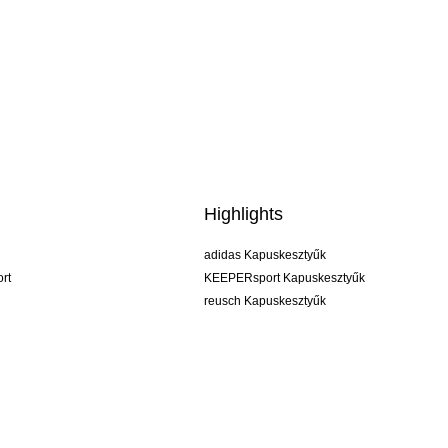
Highlights
adidas Kapuskesztyűk
rt
KEEPERsport Kapuskesztyűk
reusch Kapuskesztyűk
uhlsport Kapuskesztyűk
rehab Kapuskesztyűk
keeper
NIKE Kapuskesztyűk
PUMA Kapuskesztyűk
SELLS Kapuskesztyűk