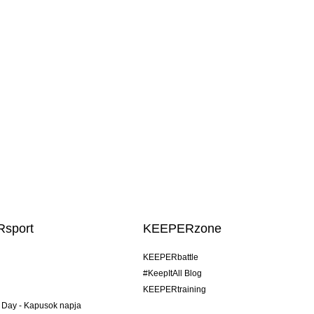
sport
KEEPERzone
KEEPERbattle
#KeepItAll Blog
KEEPERtraining
 Day - Kapusok napja