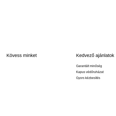
Kövess minket
Kedvező ajánlatok
Garantált minőség
Kapus védőruházat
Gyors kézbesítés
Profi feliratozás
Exkluzív kesztyűk
Akciós csomagok