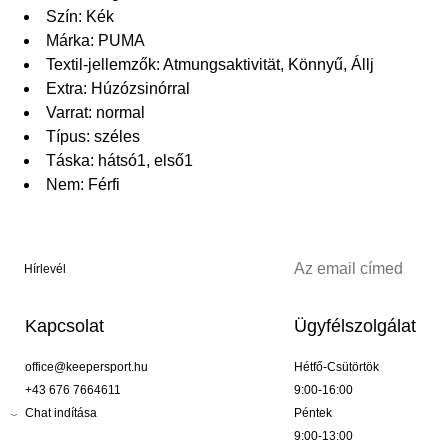
Szín: Kék
Márka: PUMA
Textil-jellemzők: Atmungsaktivität, Könnyű, Állj
Extra: Húzózsinórral
Varrat: normal
Típus: széles
Táska: hátsó1, első1
Nem: Férfi
Hírlevél
Kapcsolat
Ügyfélszolgálat
office@keepersport.hu
Hétfő-Csütörtök
+43 676 7664611
9:00-16:00
Chat indítása
Péntek
9:00-13:00