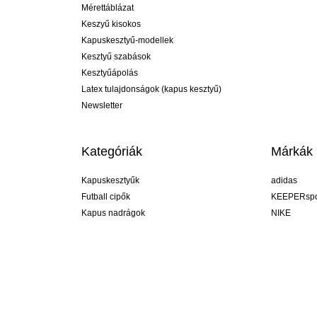
Mérettáblázat
Keszyű kisokos
Kapuskesztyű-modellek
Kesztyű szabások
Kesztyűápolás
Latex tulajdonságok (kapus kesztyű)
Newsletter
Kategóriák
Márkák
Kapuskesztyűk
adidas
Futball cipők
KEEPERspo
Kapus nadrágok
NIKE
Kapusmezek
Puma
Kapus alánadrág
REUSCH
Sells Goal
uhlsport
Elite Sport
rehab