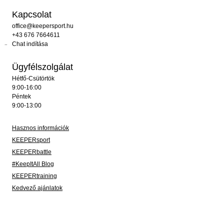
Kapcsolat
office@keepersport.hu
+43 676 7664611
Chat indítása
Ügyfélszolgálat
Hétfő-Csütörtök
9:00-16:00
Péntek
9:00-13:00
Hasznos információk
KEEPERsport
KEEPERbattle
#KeepItAll Blog
KEEPERtraining
Kedvező ajánlatok