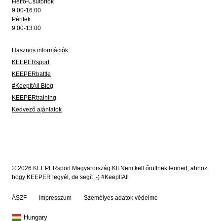
Hétfő-Csütörtök
9:00-16:00
Péntek
9:00-13:00
Hasznos információk
KEEPERsport
KEEPERbattle
#KeepItAll Blog
KEEPERtraining
Kedvező ajánlatok
© 2026 KEEPERsport Magyarország Kft Nem kell őrültnek lenned, ahhoz
hogy KEEPER legyél, de segít ;-) #KeepItAll
ÁSZF
Impresszum
Személyes adatok védelme
Hungary