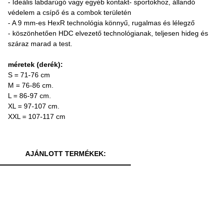
- Ideális labdarúgó vagy egyéb kontakt- sportokhoz, állandó
védelem a csípő és a combok területén
- A 9 mm-es HexR technológia könnyű, rugalmas és lélegző
- köszönhetően HDC elvezető technológianak, teljesen hideg és
száraz marad a test.
méretek (derék):
S = 71-76 cm
M = 76-86 cm.
L = 86-97 cm.
XL = 97-107 cm.
XXL = 107-117 cm
AJÁNLOTT TERMÉKEK: