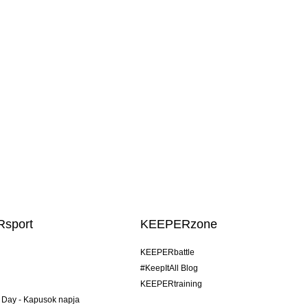
sport
KEEPERzone
KEEPERbattle
#KeepItAll Blog
KEEPERtraining
 Day - Kapusok napja