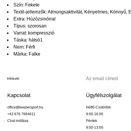
Szín: Fekete
Textil-jellemzők: Atmungsaktivität, Kényelmes, Könnyű,
Extra: Húzózsinórral
Típus: szorosan
Varrat: kompresszió
Táska: hátsó1
Nem: Férfi
Márka: Falke
Hírlevél
Kapcsolat
Ügyfélszolgálat
office@keepersport.hu
Hétfő-Csütörtök
+43 676 7664611
9:00-16:00
Chat indítása
Péntek
9:00-13:00