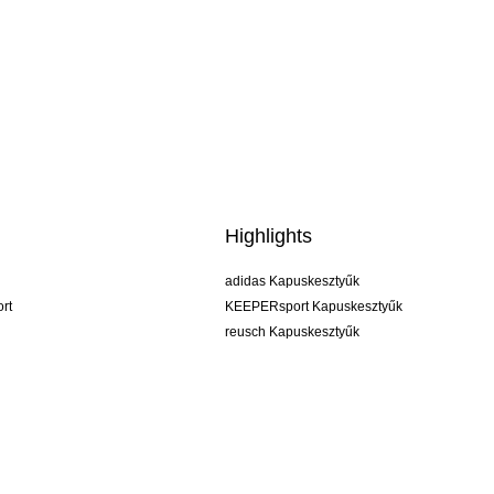
Highlights
adidas Kapuskesztyűk
rt
KEEPERsport Kapuskesztyűk
reusch Kapuskesztyűk
uhlsport Kapuskesztyűk
rehab Kapuskesztyűk
keeper
NIKE Kapuskesztyűk
PUMA Kapuskesztyűk
SELLS Kapuskesztyűk