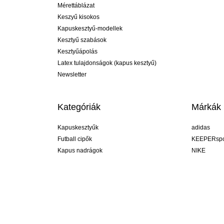
Mérettáblázat
Keszyű kisokos
Kapuskesztyű-modellek
Kesztyű szabások
Kesztyűápolás
Latex tulajdonságok (kapus kesztyű)
Newsletter
Kategóriák
Márkák
Kapuskesztyűk
adidas
Futball cipők
KEEPERspo
Kapus nadrágok
NIKE
Kapusmezek
Puma
Kapus alánadrág
REUSCH
Sells Goal
uhlsport
Elite Sport
rehab