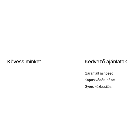
Kövess minket
Kedvező ajánlatok
Garantált minőség
Kapus védőruházat
Gyors kézbesítés
Profi feliratozás
Exkluzív kesztyűk
Akciós csomagok