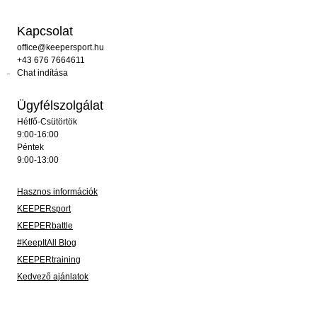
Kapcsolat
office@keepersport.hu
+43 676 7664611
Chat indítása
Ügyfélszolgálat
Hétfő-Csütörtök
9:00-16:00
Péntek
9:00-13:00
Hasznos információk
KEEPERsport
KEEPERbattle
#KeepItAll Blog
KEEPERtraining
Kedvező ajánlatok