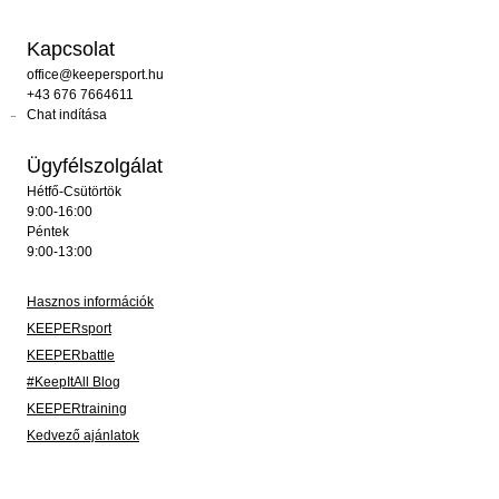
Kapcsolat
office@keepersport.hu
+43 676 7664611
Chat indítása
Ügyfélszolgálat
Hétfő-Csütörtök
9:00-16:00
Péntek
9:00-13:00
Hasznos információk
KEEPERsport
KEEPERbattle
#KeepItAll Blog
KEEPERtraining
Kedvező ajánlatok