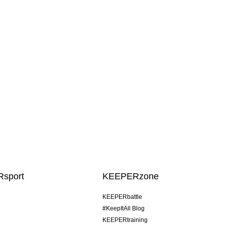
sport
KEEPERzone
KEEPERbattle
#KeepItAll Blog
KEEPERtraining