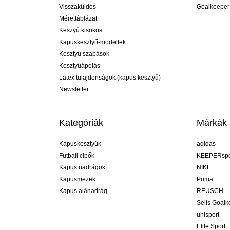
Visszaküldés
Goalkeeper
Mérettáblázat
Keszyű kisokos
Kapuskesztyű-modellek
Kesztyű szabások
Kesztyűápolás
Latex tulajdonságok (kapus kesztyű)
Newsletter
Kategóriák
Márkák
Kapuskesztyűk
adidas
Futball cipők
KEEPERspo
Kapus nadrágok
NIKE
Kapusmezek
Puma
Kapus alánadrág
REUSCH
Sells Goal
uhlsport
Elite Sport