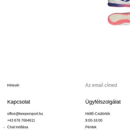
Hírlevél
Kapcsolat
Ügyfélszolgálat
office@keepersport.hu
Hétfő-Csütörtök
+43 676 7664611
9:00-16:00
Chat indítása
Péntek