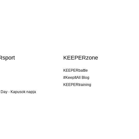
sport
KEEPERzone
KEEPERbattle
#KeepItAll Blog
KEEPERtraining
 Day - Kapusok napja