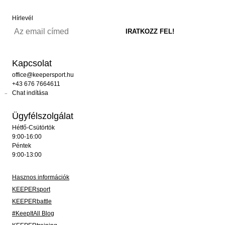
Hírlevél
Kapcsolat
office@keepersport.hu
+43 676 7664611
Chat indítása
Ügyfélszolgálat
Hétfő-Csütörtök
9:00-16:00
Péntek
9:00-13:00
Hasznos információk
KEEPERsport
KEEPERbattle
#KeepItAll Blog