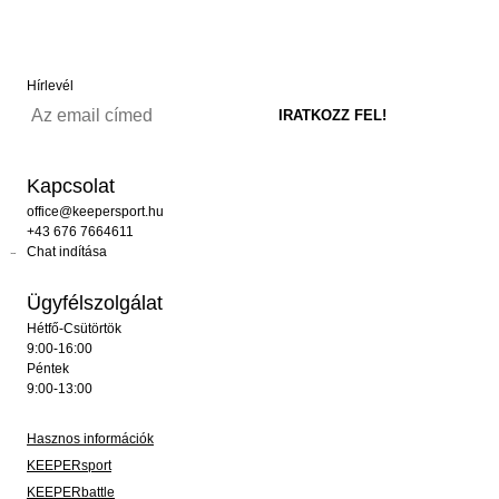
Hírlevél
Kapcsolat
office@keepersport.hu
+43 676 7664611
Chat indítása
Ügyfélszolgálat
Hétfő-Csütörtök
9:00-16:00
Péntek
9:00-13:00
Hasznos információk
KEEPERsport
KEEPERbattle