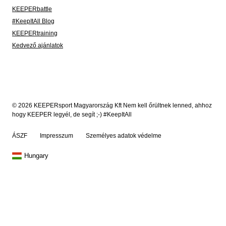
KEEPERbattle
#KeepItAll Blog
KEEPERtraining
Kedvező ajánlatok
© 2026 KEEPERsport Magyarország Kft Nem kell őrültnek lenned, ahhoz
hogy KEEPER legyél, de segít ;-) #KeepItAll
ÁSZF
Impresszum
Személyes adatok védelme
Hungary