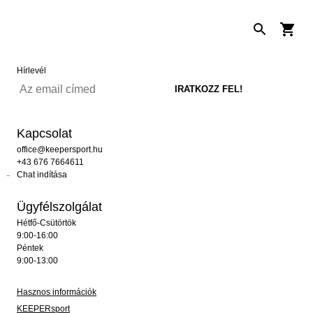
Hírlevél
Kapcsolat
office@keepersport.hu
+43 676 7664611
Chat indítása
Ügyfélszolgálat
Hétfő-Csütörtök
9:00-16:00
Péntek
9:00-13:00
Hasznos információk
KEEPERsport