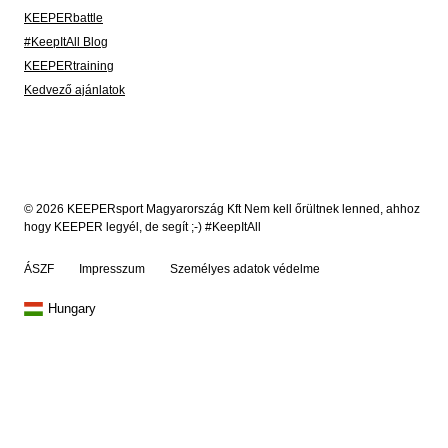
KEEPERbattle
#KeepItAll Blog
KEEPERtraining
Kedvező ajánlatok
© 2026 KEEPERsport Magyarország Kft Nem kell őrültnek lenned, ahhoz
hogy KEEPER legyél, de segít ;-) #KeepItAll
ÁSZF
Impresszum
Személyes adatok védelme
Hungary