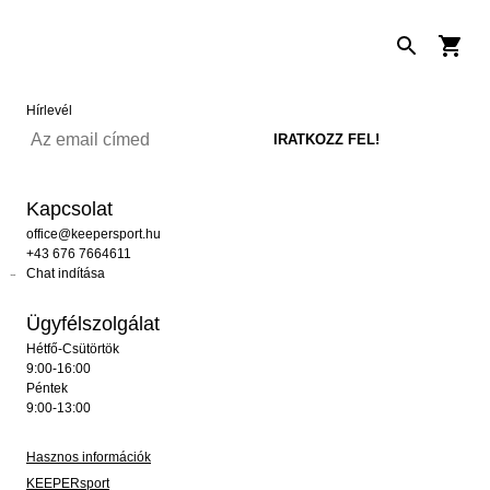
Hírlevél
Kapcsolat
office@keepersport.hu
+43 676 7664611
Chat indítása
Ügyfélszolgálat
Hétfő-Csütörtök
9:00-16:00
Péntek
9:00-13:00
Hasznos információk
KEEPERsport