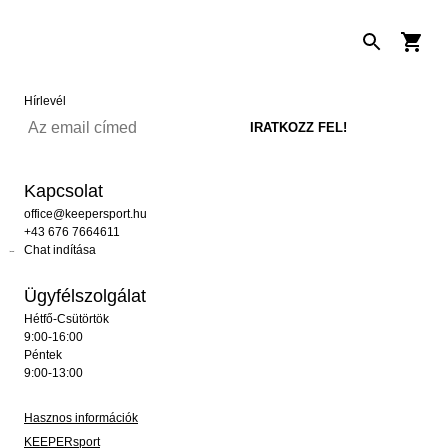
Hírlevél
Kapcsolat
office@keepersport.hu
+43 676 7664611
Chat indítása
Ügyfélszolgálat
Hétfő-Csütörtök
9:00-16:00
Péntek
9:00-13:00
Hasznos információk
KEEPERsport