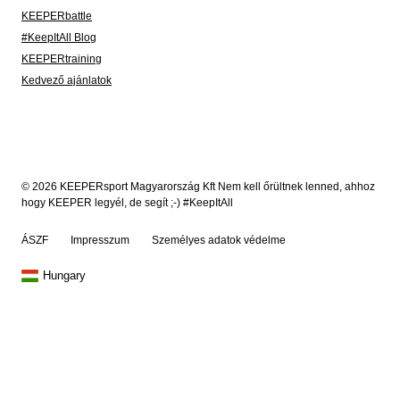
KEEPERbattle
#KeepItAll Blog
KEEPERtraining
Kedvező ajánlatok
© 2026 KEEPERsport Magyarország Kft Nem kell őrültnek lenned, ahhoz
hogy KEEPER legyél, de segít ;-) #KeepItAll
ÁSZF
Impresszum
Személyes adatok védelme
Hungary