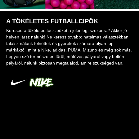
A TÖKÉLETES FUTBALLCIPŐK
Keresed a tökéletes focicipőket a jelenlegi szezonra? Akkor jó
helyen jársz nálunk! Ne keress tovább: hatalmas választékban
találsz nálunk felnőttek és gyerekek számára olyan top
márkáktól, mint a Nike, adidas, PUMA, Mizuno és még sok más.
Legyen szó természetes fűről, műfüves pályáról vagy beltéri
pályáról, nálunk biztosan megtalálod, amire szükséged van.