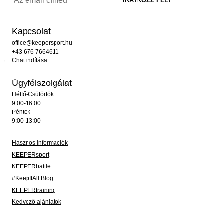
Kapcsolat
office@keepersport.hu
+43 676 7664611
Chat indítása
Ügyfélszolgálat
Hétfő-Csütörtök
9:00-16:00
Péntek
9:00-13:00
Hasznos információk
KEEPERsport
KEEPERbattle
#KeepItAll Blog
KEEPERtraining
Kedvező ajánlatok