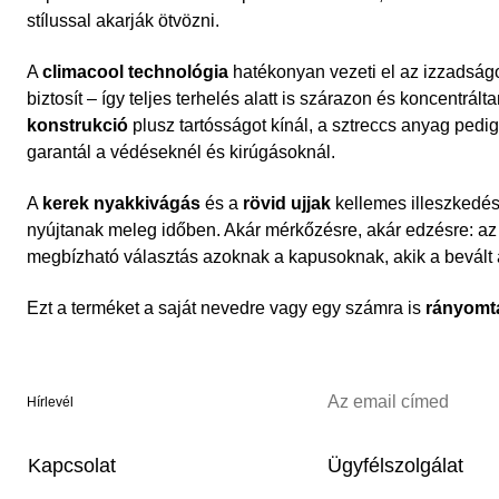
stílussal akarják ötvözni.
A
climacool technológia
hatékonyan vezeti el az izzadságot
biztosít – így teljes terhelés alatt is szárazon és koncentrál
konstrukció
plusz tartósságot kínál, a sztreccs anyag ped
garantál a védéseknél és kirúgásoknál.
A
kerek nyakkivágás
és a
rövid ujjak
kellemes illeszkedés
nyújtanak meleg időben. Akár mérkőzésre, akár edzésre: az 
megbízható választás azoknak a kapusoknak, akik a bevált
Ezt a terméket a saját nevedre vagy egy számra is
rányomt
Hírlevél
Kapcsolat
Ügyfélszolgálat