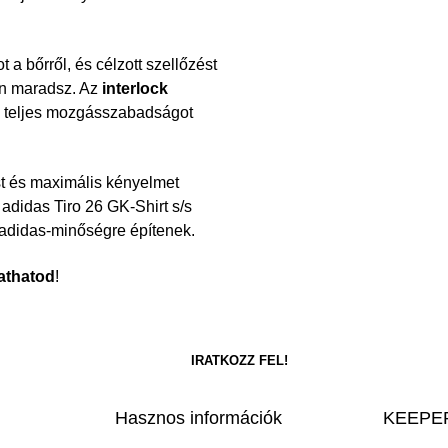
 a bőrről, és célzott szellőzést
tan maradsz. Az
interlock
ig teljes mozgásszabadságot
t és maximális kényelmet
adidas Tiro 26 GK-Shirt s/s
 adidas-minőségre építenek.
athatod
!
Hasznos információk
KEEPER