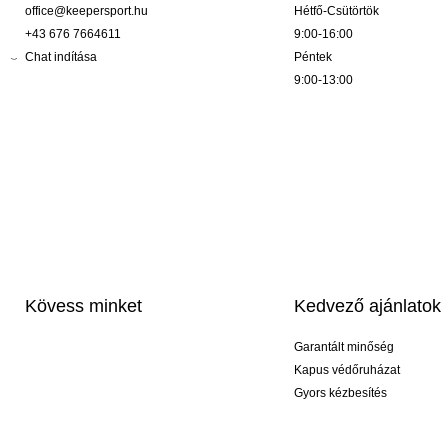
office@keepersport.hu
Hétfő-Csütörtök
+43 676 7664611
9:00-16:00
Chat indítása
Péntek
9:00-13:00
Kövess minket
Kedvező ajánlatok
Garantált minőség
Kapus védőruházat
Gyors kézbesítés
Profi feliratozás
Exkluzív kesztyűk