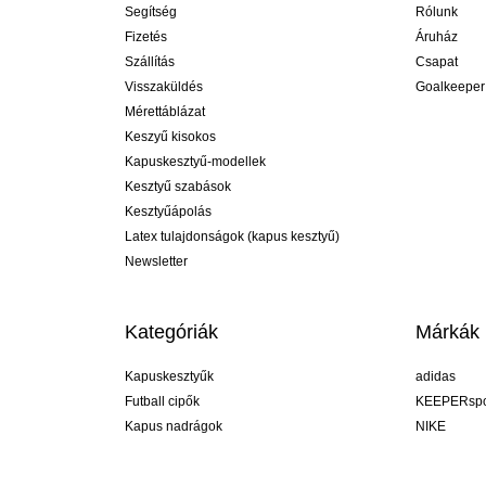
Segítség
Rólunk
Fizetés
Áruház
Szállítás
Csapat
Visszaküldés
Goalkeeper
Mérettáblázat
Keszyű kisokos
Kapuskesztyű-modellek
Kesztyű szabások
Kesztyűápolás
Latex tulajdonságok (kapus kesztyű)
Newsletter
Kategóriák
Márkák
Kapuskesztyűk
adidas
Futball cipők
KEEPERspo
Kapus nadrágok
NIKE
Kapusmezek
Puma
Kapus alánadrág
REUSCH