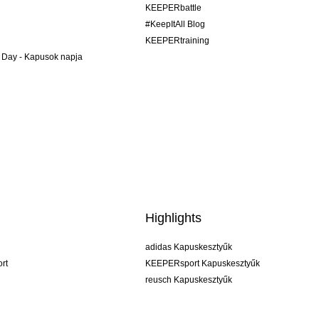
KEEPERbattle
#KeepItAll Blog
KEEPERtraining
 Day - Kapusok napja
Highlights
adidas Kapuskesztyűk
rt
KEEPERsport Kapuskesztyűk
reusch Kapuskesztyűk
uhlsport Kapuskesztyűk
rehab Kapuskesztyűk