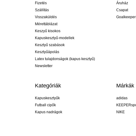
Fizetés
Áruház
Szállítás
Csapat
Visszaküldés
Goalkeeper
Mérettáblázat
Keszyű kisokos
Kapuskesztyű-modellek
Kesztyű szabások
Kesztyűápolás
Latex tulajdonságok (kapus kesztyű)
Newsletter
Kategóriák
Márkák
Kapuskesztyűk
adidas
Futball cipők
KEEPERspo
Kapus nadrágok
NIKE
Kapusmezek
Puma
Kapus alánadrág
REUSCH
Sells Goal