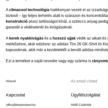
A
climacool technológia
hatékonyan vezeti el az izzadságot
biztosít – így teljes terhelés alatt is szárazon és koncentrál
konstrukció
plusz tartósságot kínál, a sztreccs anyag ped
garantál a védéseknél és kirúgásoknál.
A
kerek nyakkivágás
és a
hosszú ujjak
védik az alkart és
mérkőzésre, akár edzésre: az adidas Tiro 26 GK-Shirt l/s Kid
kapusoknak, akik már a kezdetektől a bevált adidas-minősé
Ezt a terméket a saját nevedre vagy egy számra is
rányomt
Hírlevél
Kapcsolat
Ügyfélszolgálat
office@keepersport.hu
Hétfő-Csütörtök