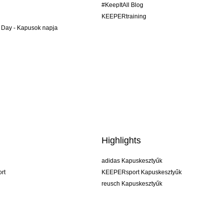
#KeepItAll Blog
KEEPERtraining
 Day - Kapusok napja
Highlights
adidas Kapuskesztyűk
rt
KEEPERsport Kapuskesztyűk
reusch Kapuskesztyűk
uhlsport Kapuskesztyűk
rehab Kapuskesztyűk
keeper
NIKE Kapuskesztyűk