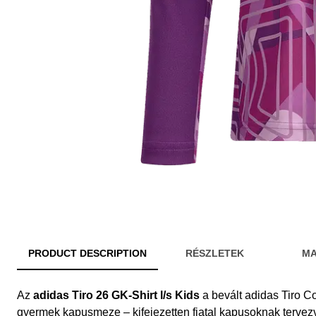
PRODUCT DESCRIPTION
RÉSZLETEK
MA
Az
adidas Tiro 26 GK-Shirt l/s Kids
a bevált adidas Tiro Co
gyermek kapusmeze – kifejezetten fiatal kapusoknak tervez