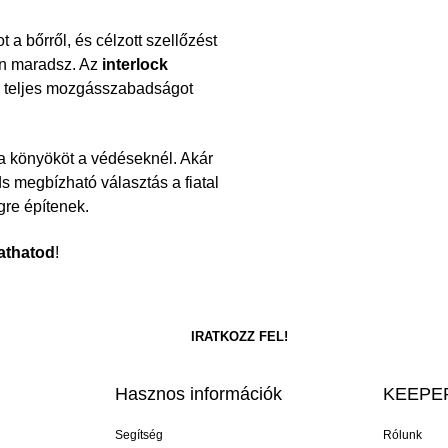
 a bőrről, és célzott szellőzést
tan maradsz. Az
interlock
ig teljes mozgásszabadságot
 a könyököt a védéseknél. Akár
s megbízható választás a fiatal
gre építenek.
athatod
!
Hasznos információk
KEEPER
Segítség
Rólunk