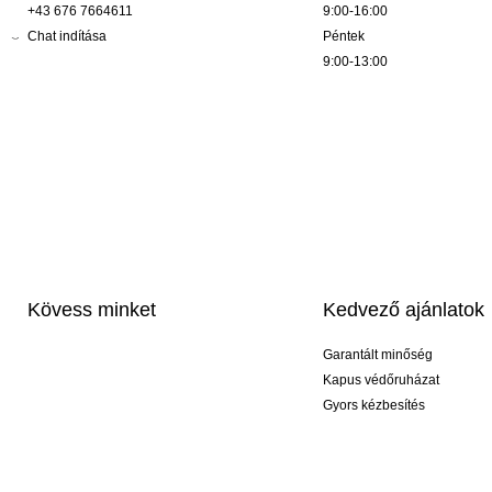
+43 676 7664611
9:00-16:00
Chat indítása
Péntek
9:00-13:00
Kövess minket
Kedvező ajánlatok
Garantált minőség
Kapus védőruházat
Gyors kézbesítés
Profi feliratozás
Exkluzív kesztyűk
Akciós csomagok