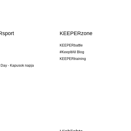
sport
KEEPERzone
KEEPERbattle
#KeepItAll Blog
KEEPERtraining
 Day - Kapusok napja