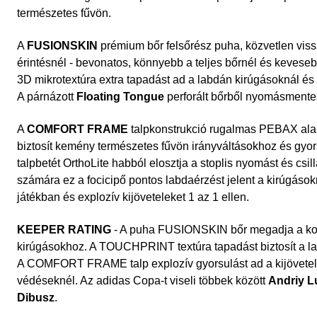
természetes fűvön.
A
FUSIONSKIN
prémium bőr felsőrész puha, közvetlen vissz
érintésnél - bevonatos, könnyebb a teljes bőrnél és kevesebb
3D mikrotextúra extra tapadást ad a labdán kirúgásoknál és
A párnázott
Floating Tongue
perforált bőrből nyomásmentes
A
COMFORT FRAME
talpkonstrukció rugalmas PEBAX ala
biztosít kemény természetes fűvön irányváltásokhoz és gyo
talpbetét OrthoLite habból elosztja a stoplis nyomást és csil
számára ez a focicipő pontos labdaérzést jelent a kirúgásokn
játékban és explozív kijöveteleket 1 az 1 ellen.
KEEPER RATING
- A puha FUSIONSKIN bőr megadja a kontr
kirúgásokhoz. A TOUCHPRINT textúra tapadást biztosít a l
A COMFORT FRAME talp explozív gyorsulást ad a kijövetele
védéseknél. Az adidas Copa-t viseli többek között
Andriy L
Dibusz
.