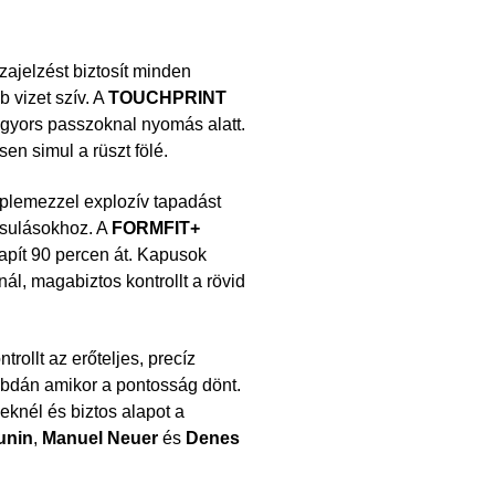
ajelzést biztosít minden
 vizet szív. A
TOUCHPRINT
 gyors passzoknal nyomás alatt.
en simul a rüszt fölé.
plemezzel explozív tapadást
rsulásokhoz. A
FORMFIT+
lapít 90 percen át. Kapusok
ál, magabiztos kontrollt a rövid
ollt az erőteljes, precíz
abdán amikor a pontosság dönt.
knél és biztos alapot a
unin
,
Manuel Neuer
és
Denes