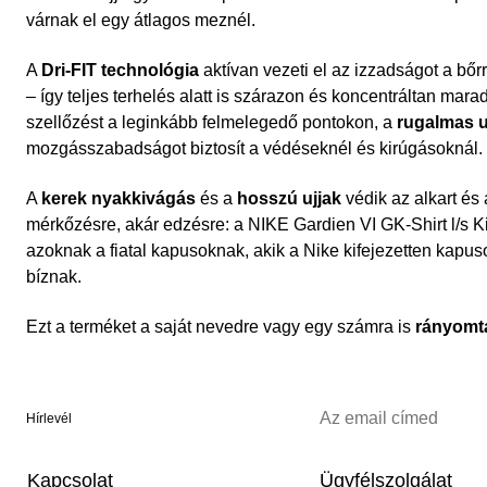
várnak el egy átlagos meznél.
A
Dri-FIT technológia
aktívan vezeti el az izzadságot a bőrr
– így teljes terhelés alatt is szárazon és koncentráltan mara
szellőzést a leginkább felmelegedő pontokon, a
rugalmas u
mozgásszabadságot biztosít a védéseknél és kirúgásoknál.
A
kerek nyakkivágás
és a
hosszú ujjak
védik az alkart és
mérkőzésre, akár edzésre: a NIKE Gardien VI GK-Shirt l/s 
azoknak a fiatal kapusoknak, akik a Nike kifejezetten kap
bíznak.
Ezt a terméket a saját nevedre vagy egy számra is
rányomt
Hírlevél
Kapcsolat
Ügyfélszolgálat