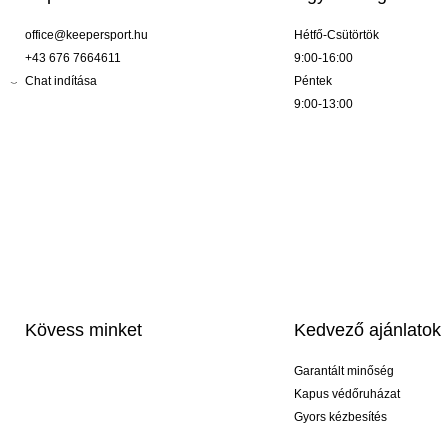
office@keepersport.hu
Hétfő-Csütörtök
+43 676 7664611
9:00-16:00
Chat indítása
Péntek
9:00-13:00
Kövess minket
Kedvező ajánlatok
Garantált minőség
Kapus védőruházat
Gyors kézbesítés
Profi feliratozás