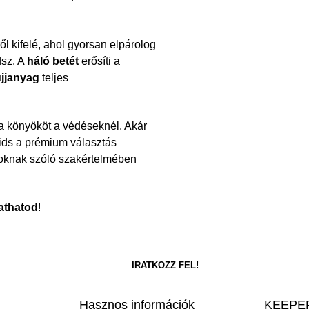
ől kifelé, ahol gyorsan elpárolog
dsz. A
háló betét
erősíti a
jjanyag
teljes
 a könyököt a védéseknél. Akár
Kids a prémium választás
usoknak szóló szakértelmében
athatod
!
Hasznos információk
KEEPER