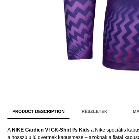
PRODUCT DESCRIPTION
RÉSZLETEK
MA
A
NIKE Gardien VI GK-Shirt l/s Kids
a Nike speciális kapu
a hosszú ujjú gyermek kapusmeze – azoknak a fiatal kapuso