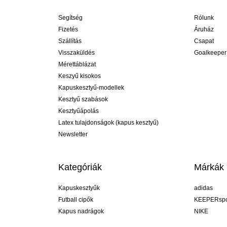
Segítség
Rólunk
Fizetés
Áruház
Szállítás
Csapat
Visszaküldés
Goalkeeper
Mérettáblázat
Keszyű kisokos
Kapuskesztyű-modellek
Kesztyű szabások
Kesztyűápolás
Latex tulajdonságok (kapus kesztyű)
Newsletter
Kategóriák
Márkák
Kapuskesztyűk
adidas
Futball cipők
KEEPERspo
Kapus nadrágok
NIKE
Kapusmezek
Puma