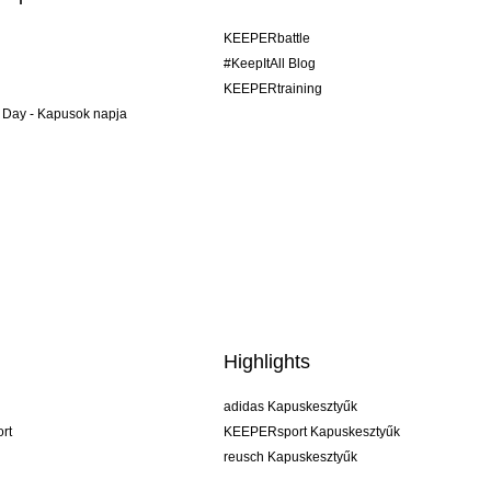
KEEPERbattle
#KeepItAll Blog
KEEPERtraining
 Day - Kapusok napja
Highlights
adidas Kapuskesztyűk
rt
KEEPERsport Kapuskesztyűk
reusch Kapuskesztyűk
uhlsport Kapuskesztyűk