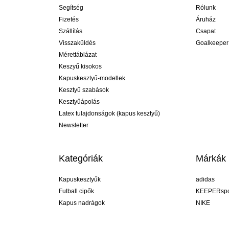
Segítség
Rólunk
Fizetés
Áruház
Szállítás
Csapat
Visszaküldés
Goalkeeper
Mérettáblázat
Keszyű kisokos
Kapuskesztyű-modellek
Kesztyű szabások
Kesztyűápolás
Latex tulajdonságok (kapus kesztyű)
Newsletter
Kategóriák
Márkák
Kapuskesztyűk
adidas
Futball cipők
KEEPERspo
Kapus nadrágok
NIKE
Kapusmezek
Puma
Kapus alánadrág
REUSCH