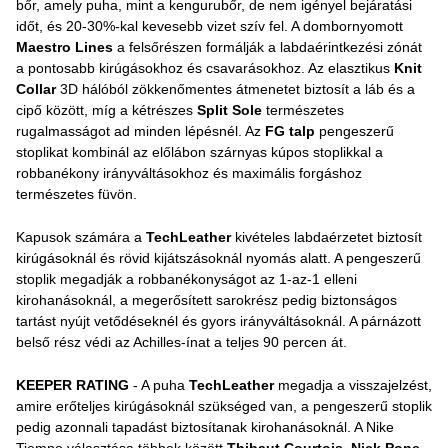
bőr, amely puha, mint a kengurubőr, de nem igényel bejáratási
időt, és 20-30%-kal kevesebb vizet szív fel. A dombornyomott
Maestro Lines
a felsőrészen formálják a labdaérintkezési zónát
a pontosabb kirúgásokhoz és csavarásokhoz. Az elasztikus
Knit
Collar
3D hálóból zökkenőmentes átmenetet biztosít a láb és a
cipő között, míg a kétrészes
Split Sole
természetes
rugalmasságot ad minden lépésnél. Az
FG talp
pengeszerű
stoplikat kombinál az előlábon szárnyas kúpos stoplikkal a
robbanékony irányváltásokhoz és maximális forgáshoz
természetes füvön.
Kapusok számára a
TechLeather
kivételes labdaérzetet biztosít
kirúgásoknál és rövid kijátszásoknál nyomás alatt. A pengeszerű
stoplik megadják a robbanékonyságot az 1-az-1 elleni
kirohanásoknál, a megerősített sarokrész pedig biztonságos
tartást nyújt vetődéseknél és gyors irányváltásoknál. A párnázott
belső rész védi az Achilles-ínat a teljes 90 percen át.
KEEPER RATING
- A puha
TechLeather
megadja a visszajelzést,
amire erőteljes kirúgásoknál szükséged van, a pengeszerű stoplik
pedig azonnali tapadást biztosítanak kirohanásoknál. A Nike