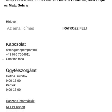
Tiempo választása többek között
Thibaut Courtois
,
Nick Pope
és
Matz Sels
is.
Hírlevél
Kapcsolat
office@keepersport.hu
+43 676 7664611
Chat indítása
Ügyfélszolgálat
Hétfő-Csütörtök
9:00-16:00
Péntek
9:00-13:00
Hasznos információk
KEEPERsport