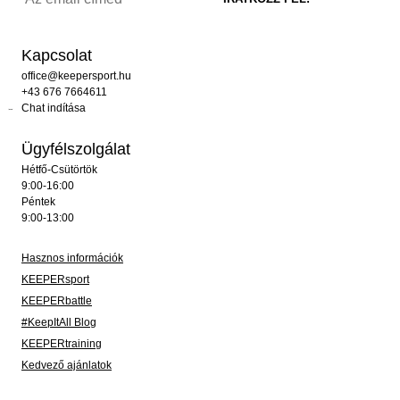
Kapcsolat
office@keepersport.hu
+43 676 7664611
Chat indítása
Ügyfélszolgálat
Hétfő-Csütörtök
9:00-16:00
Péntek
9:00-13:00
Hasznos információk
KEEPERsport
KEEPERbattle
#KeepItAll Blog
KEEPERtraining
Kedvező ajánlatok