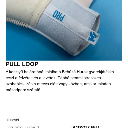
PULL LOOP
A kesztyű bejáratánál található Behúzó Hurok gyerekjátékká
teszi a felvételt és a levételt. Többé semmi stresszes
szobabiciklizés a meccs előtt vagy közben, amikor minden
másodperc számít!
Hírlevél