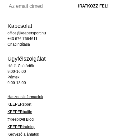
Kapcsolat
office@keepersport.hu
+43 676 7664611
Chat indítása
Ügyfélszolgálat
Hétfő-Csütörtök
9:00-16:00
Péntek
9:00-13:00
Hasznos információk
KEEPERsport
KEEPERbattle
#KeepItAll Blog
KEEPERtraining
Kedvező ajánlatok