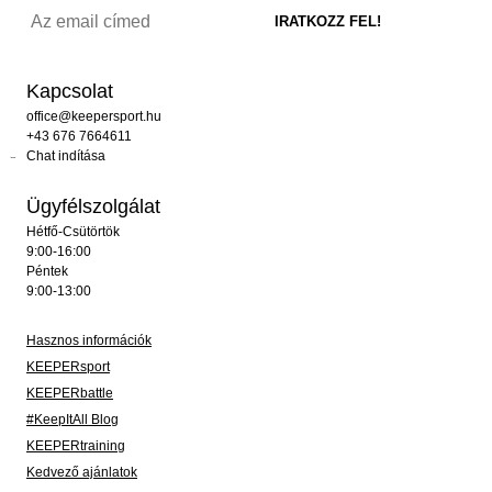
Kapcsolat
office@keepersport.hu
+43 676 7664611
Chat indítása
Ügyfélszolgálat
Hétfő-Csütörtök
9:00-16:00
Péntek
9:00-13:00
Hasznos információk
KEEPERsport
KEEPERbattle
#KeepItAll Blog
KEEPERtraining
Kedvező ajánlatok