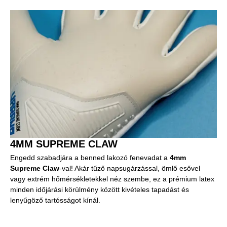
4MM SUPREME CLAW
Engedd szabadjára a benned lakozó fenevadat a
4mm
Supreme Claw
-val! Akár tűző napsugárzással, ömlő esővel
vagy extrém hőmérsékletekkel néz szembe, ez a prémium latex
minden időjárási körülmény között kivételes tapadást és
lenyűgöző tartósságot kínál.