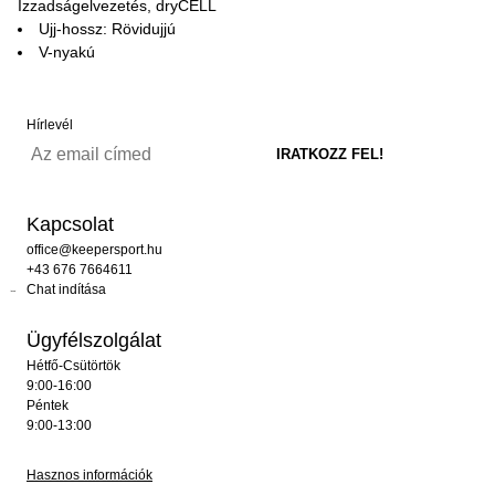
Izzadságelvezetés, dryCELL
Ujj-hossz: Rövidujjú
V-nyakú
Hírlevél
Kapcsolat
office@keepersport.hu
+43 676 7664611
Chat indítása
Ügyfélszolgálat
Hétfő-Csütörtök
9:00-16:00
Péntek
9:00-13:00
Hasznos információk