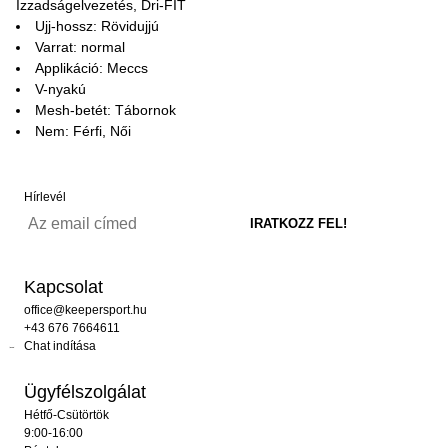
Izzadságelvezetés, Dri-FIT
Ujj-hossz: Rövidujjú
Varrat: normal
Applikáció: Meccs
V-nyakú
Mesh-betét: Tábornok
Nem: Férfi, Női
Hírlevél
Kapcsolat
office@keepersport.hu
+43 676 7664611
Chat indítása
Ügyfélszolgálat
Hétfő-Csütörtök
9:00-16:00