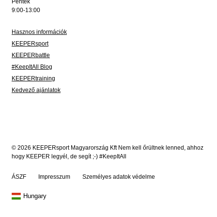
Péntek
9:00-13:00
Hasznos információk
KEEPERsport
KEEPERbattle
#KeepItAll Blog
KEEPERtraining
Kedvező ajánlatok
© 2026 KEEPERsport Magyarország Kft Nem kell őrültnek lenned, ahhoz
hogy KEEPER legyél, de segít ;-) #KeepItAll
ÁSZF
Impresszum
Személyes adatok védelme
Hungary