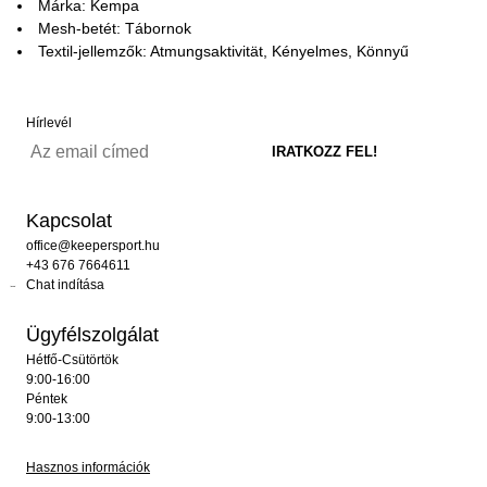
Márka: Kempa
Mesh-betét: Tábornok
Textil-jellemzők: Atmungsaktivität, Kényelmes, Könnyű
Hírlevél
Kapcsolat
office@keepersport.hu
+43 676 7664611
Chat indítása
Ügyfélszolgálat
Hétfő-Csütörtök
9:00-16:00
Péntek
9:00-13:00
Hasznos információk