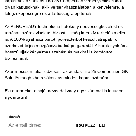
kapusmez az adidas Tiro 25 Competition versenykollekcióból –
olyan kapusoknak, akik versenyhasználatban a kényelemre, a
lélegzőképességre és a tartósságra építenek.
Az AEROREADY technológia hatékony nedvességkezelést és
tartósan száraz viseletet biztosít – még intenzív terhelés mellett
is. A 100% újrahasznosított poliészterből készült strapabíró
szerkezet teljes mozgásszabadságot garantál. A kerek nyak és a
hosszú ujjak kényelmes szabást és maximális komfortot
biztosítanak.
Akár meccsen, akár edzésen: az adidas Tiro 25 Competition GK-
Shirt l/s megbízható választás minden kapus számára.
Ezt a terméket a saját neveddel vagy egy számmal is le tudod
nyomtatni
!
Hírlevél