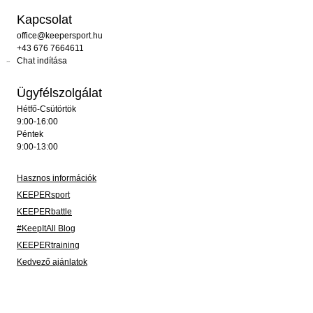
Kapcsolat
office@keepersport.hu
+43 676 7664611
Chat indítása
Ügyfélszolgálat
Hétfő-Csütörtök
9:00-16:00
Péntek
9:00-13:00
Hasznos információk
KEEPERsport
KEEPERbattle
#KeepItAll Blog
KEEPERtraining
Kedvező ajánlatok