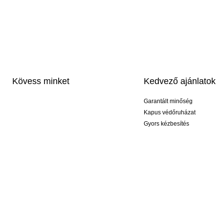
Kövess minket
Kedvező ajánlatok
Garantált minőség
Kapus védőruházat
Gyors kézbesítés
Profi feliratozás
Exkluzív kesztyűk
Akciós csomagok