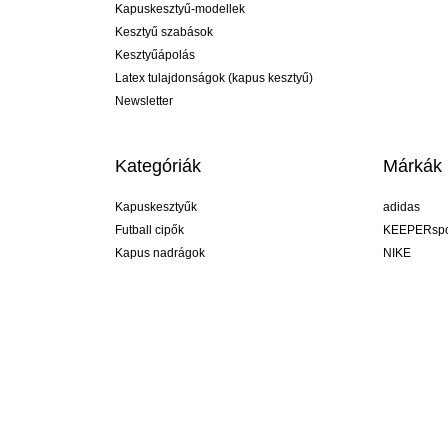
Kapuskesztyű-modellek
Kesztyű szabások
Kesztyűápolás
Latex tulajdonságok (kapus kesztyű)
Newsletter
Kategóriák
Márkák
Kapuskesztyűk
adidas
Futball cipők
KEEPERspo
Kapus nadrágok
NIKE
Kapusmezek
Puma
Kapus alánadrág
REUSCH
Sells Goal
uhlsport
Elite Sport
rehab