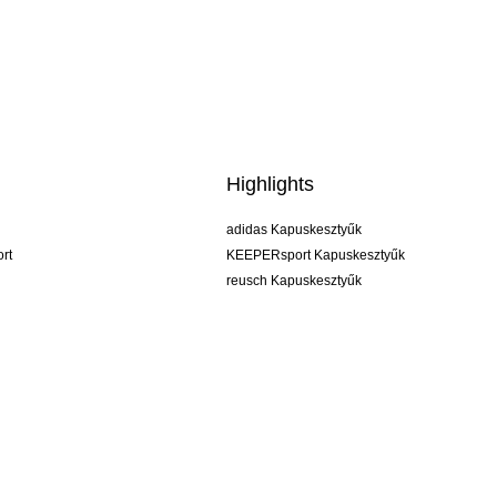
Highlights
adidas Kapuskesztyűk
rt
KEEPERsport Kapuskesztyűk
reusch Kapuskesztyűk
uhlsport Kapuskesztyűk
rehab Kapuskesztyűk
keeper
NIKE Kapuskesztyűk
PUMA Kapuskesztyűk
SELLS Kapuskesztyűk