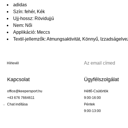
adidas
Szín: fehér, Kék
Ujj-hossz: Rövidujjú
Nem: Női
Applikáció: Meccs
Textil-jellemzők: Atmungsaktivität, Könnyű, Izzadságelve
Hírlevél
Kapcsolat
Ügyfélszolgálat
office@keepersport.hu
Hétfő-Csütörtök
+43 676 7664611
9:00-16:00
Chat indítása
Péntek
9:00-13:00