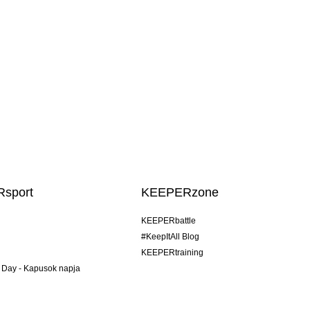
sport
KEEPERzone
KEEPERbattle
#KeepItAll Blog
KEEPERtraining
 Day - Kapusok napja