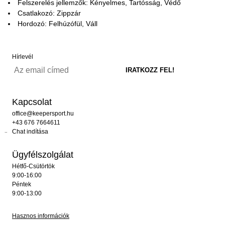
Felszerelés jellemzők: Kényelmes, Tartósság, Védő
Csatlakozó: Zippzár
Hordozó: Felhúzófül, Váll
Hírlevél
Kapcsolat
office@keepersport.hu
+43 676 7664611
Chat indítása
Ügyfélszolgálat
Hétfő-Csütörtök
9:00-16:00
Péntek
9:00-13:00
Hasznos információk