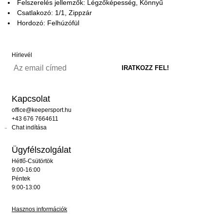
Felszerelés jellemzők: Légzőképesség, Könnyű
Csatlakozó: 1/1, Zippzár
Hordozó: Felhúzófül
Hírlevél
Kapcsolat
office@keepersport.hu
+43 676 7664611
Chat indítása
Ügyfélszolgálat
Hétfő-Csütörtök
9:00-16:00
Péntek
9:00-13:00
Hasznos információk