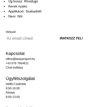
Ujj-hossz: Rövidujjú
Kerek nyakú
Applikáció: Szabadidő
Nem: Női
Hírlevél
Kapcsolat
office@keepersport.hu
+43 676 7664611
Chat indítása
Ügyfélszolgálat
Hétfő-Csütörtök
9:00-16:00
Péntek
9:00-13:00