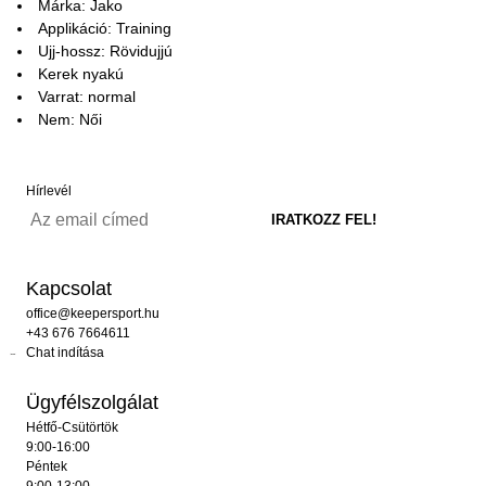
Márka: Jako
Applikáció: Training
Ujj-hossz: Rövidujjú
Kerek nyakú
Varrat: normal
Nem: Női
Hírlevél
Kapcsolat
office@keepersport.hu
+43 676 7664611
Chat indítása
Ügyfélszolgálat
Hétfő-Csütörtök
9:00-16:00
Péntek