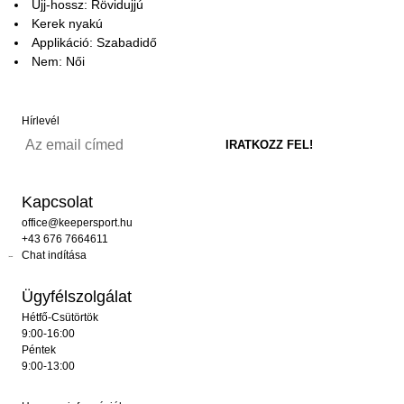
Ujj-hossz: Rövidujjú
Kerek nyakú
Applikáció: Szabadidő
Nem: Női
Hírlevél
Kapcsolat
office@keepersport.hu
+43 676 7664611
Chat indítása
Ügyfélszolgálat
Hétfő-Csütörtök
9:00-16:00
Péntek
9:00-13:00