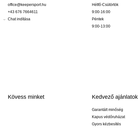
office@keepersport.hu
Hétfő-Csütörtök
+43 676 7664611
9:00-16:00
Chat indítása
Péntek
9:00-13:00
Kövess minket
Kedvező ajánlatok
Garantált minőség
Kapus védőruházat
Gyors kézbesítés
Profi feliratozás
Exkluzív kesztyűk