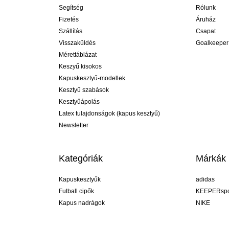
Segítség
Rólunk
Fizetés
Áruház
Szállítás
Csapat
Visszaküldés
Goalkeeper
Mérettáblázat
Keszyű kisokos
Kapuskesztyű-modellek
Kesztyű szabások
Kesztyűápolás
Latex tulajdonságok (kapus kesztyű)
Newsletter
Kategóriák
Márkák
Kapuskesztyűk
adidas
Futball cipők
KEEPERspo
Kapus nadrágok
NIKE
Kapusmezek
Puma
Kapus alánadrág
REUSCH