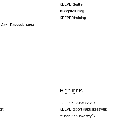
KEEPERbattle
#KeepItAll Blog
KEEPERtraining
 Day - Kapusok napja
Highlights
adidas Kapuskesztyűk
rt
KEEPERsport Kapuskesztyűk
reusch Kapuskesztyűk
uhlsport Kapuskesztyűk
rehab Kapuskesztyűk