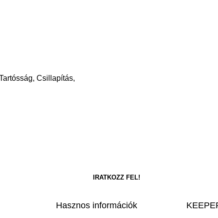
artósság, Csillapítás,
Hasznos információk
KEEPER