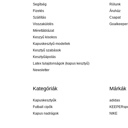
Segítség
Rólunk
Fizetés
Áruház
Szállítás
Csapat
Visszaküldés
Goalkeeper
Mérettáblázat
Keszyű kisokos
Kapuskesztyű-modellek
Kesztyű szabások
Kesztyűápolás
Latex tulajdonságok (kapus kesztyű)
Newsletter
Kategóriák
Márkák
Kapuskesztyűk
adidas
Futball cipők
KEEPERspo
Kapus nadrágok
NIKE
Kapusmezek
Puma
Kapus alánadrág
REUSCH