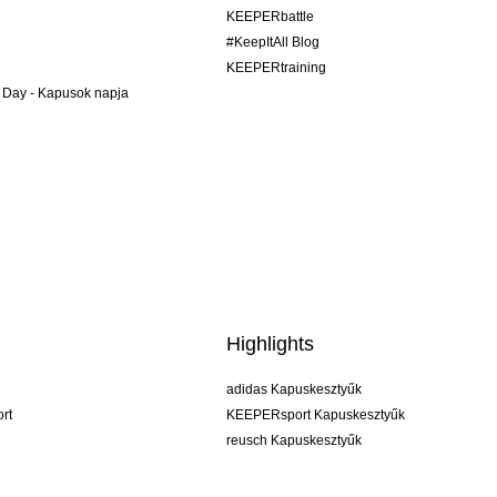
KEEPERbattle
#KeepItAll Blog
KEEPERtraining
 Day - Kapusok napja
Highlights
adidas Kapuskesztyűk
rt
KEEPERsport Kapuskesztyűk
reusch Kapuskesztyűk
uhlsport Kapuskesztyűk
rehab Kapuskesztyűk