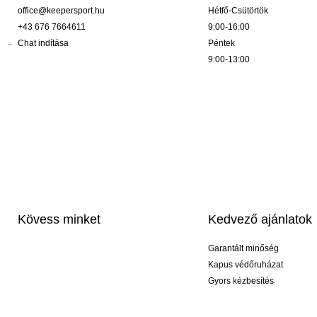
office@keepersport.hu
Hétfő-Csütörtök
+43 676 7664611
9:00-16:00
Chat indítása
Péntek
9:00-13:00
Kövess minket
Kedvező ajánlatok
Garantált minőség
Kapus védőruházat
Gyors kézbesítés
Profi feliratozás
Exkluzív kesztyűk