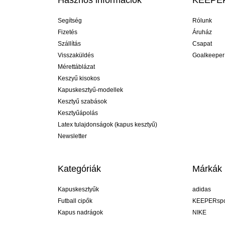
Hasznos információk
KEEPER
Segítség
Rólunk
Fizetés
Áruház
Szállítás
Csapat
Visszaküldés
Goalkeeper
Mérettáblázat
Keszyű kisokos
Kapuskesztyű-modellek
Kesztyű szabások
Kesztyűápolás
Latex tulajdonságok (kapus kesztyű)
Newsletter
Kategóriák
Márkák
Kapuskesztyűk
adidas
Futball cipők
KEEPERspo
Kapus nadrágok
NIKE
Kapusmezek
Puma