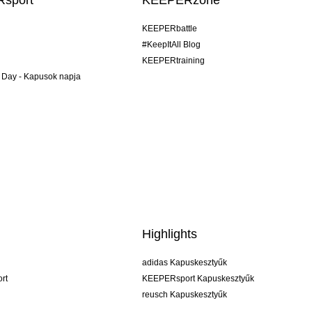
sport
KEEPERzone
KEEPERbattle
#KeepItAll Blog
KEEPERtraining
 Day - Kapusok napja
Highlights
adidas Kapuskesztyűk
rt
KEEPERsport Kapuskesztyűk
reusch Kapuskesztyűk
uhlsport Kapuskesztyűk