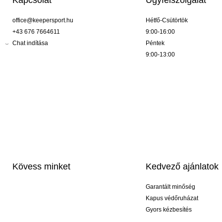
Kapcsolat
Ügyfélszolgálat
office@keepersport.hu
Hétfő-Csütörtök
+43 676 7664611
9:00-16:00
Chat indítása
Péntek
9:00-13:00
Kövess minket
Kedvező ajánlatok
Garantált minőség
Kapus védőruházat
Gyors kézbesítés
Profi feliratozás