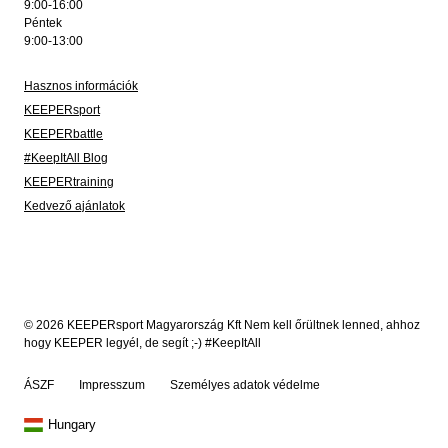
9:00-16:00
Péntek
9:00-13:00
Hasznos információk
KEEPERsport
KEEPERbattle
#KeepItAll Blog
KEEPERtraining
Kedvező ajánlatok
© 2026 KEEPERsport Magyarország Kft Nem kell őrültnek lenned, ahhoz
hogy KEEPER legyél, de segít ;-) #KeepItAll
ÁSZF
Impresszum
Személyes adatok védelme
Hungary