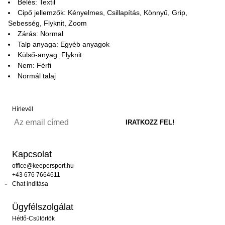
Bélés: Textil
Cipő jellemzők: Kényelmes, Csillapítás, Könnyű, Grip,
Sebesség, Flyknit, Zoom
Zárás: Normal
Talp anyaga: Egyéb anyagok
Külső-anyag: Flyknit
Nem: Férfi
Normál talaj
Hírlevél
Kapcsolat
office@keepersport.hu
+43 676 7664611
Chat indítása
Ügyfélszolgálat
Hétfő-Csütörtök