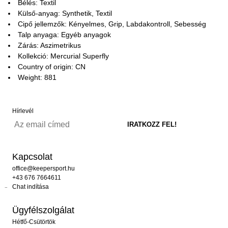
Bélés: Textil
Külső-anyag: Synthetik, Textil
Cipő jellemzők: Kényelmes, Grip, Labdakontroll, Sebesség
Talp anyaga: Egyéb anyagok
Zárás: Aszimetrikus
Kollekció: Mercurial Superfly
Country of origin: CN
Weight: 881
Hírlevél
Kapcsolat
office@keepersport.hu
+43 676 7664611
Chat indítása
Ügyfélszolgálat
Hétfő-Csütörtök