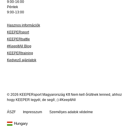
9:00-16:00
Péntek
9:00-13:00
Hasznos információk
KEEPERsport
KEEPERbattle
#KeepItAll Blog
KEEPERtraining
Kedvező ajánlatok
© 2026 KEEPERsport Magyarország Kft Nem kell őrültnek lenned, ahhoz
hogy KEEPER legyél, de segít ;-) #KeepItAll
ÁSZF
Impresszum
Személyes adatok védelme
Hungary