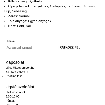
Külső-anyag: Synthetik
Cipő jellemzők: Kényelmes, Csillapítás, Tartósság, Könnyű,
Grip, Sebesség
Zárás: Normal
Talp anyaga: Egyéb anyagok
Nem: Férfi, Női
Hírlevél
Kapcsolat
office@keepersport.hu
+43 676 7664611
Chat indítása
Ügyfélszolgálat
Hétfő-Csütörtök
9:00-16:00
Péntek