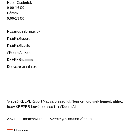
Hétfő-Csütörtök
9:00-16:00
Péntek
9:00-13:00
Hasznos információk
KEEPERsport
KEEPERbattle
#KeepItAll Blog
KEEPERtraining
Kedvező ajánlatok
© 2026 KEEPERsport Magyarország Kft Nem kell őrültnek lenned, ahhoz
hogy KEEPER legyél, de segít ;-) #KeepItAll
ÁSZF
Impresszum
Személyes adatok védelme
Hungary