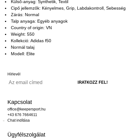
Külső-anyag: Synthetik, Textil
Cipő jellemzők: Kényelmes, Grip, Labdakontroll, Sebesség
Zárás: Normal
Talp anyaga: Egyéb anyagok
Country of origin: VN
Weight: 550
Kollekció: Adidas f50
Normál talaj
Modell: Elite
Hírlevél
Kapcsolat
office@keepersport.hu
+43 676 7664611
Chat indítása
Ügyfélszolgálat