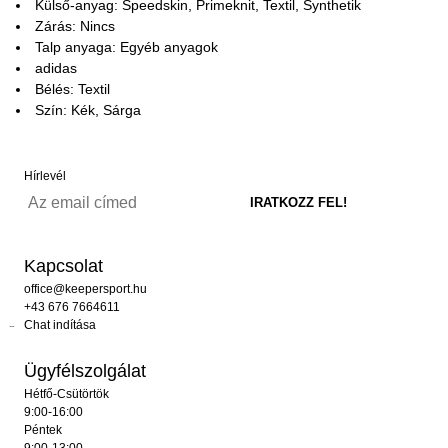
Külső-anyag: Speedskin, Primeknit, Textil, Synthetik
Zárás: Nincs
Talp anyaga: Egyéb anyagok
adidas
Bélés: Textil
Szín: Kék, Sárga
Hírlevél
Kapcsolat
office@keepersport.hu
+43 676 7664611
Chat indítása
Ügyfélszolgálat
Hétfő-Csütörtök
9:00-16:00
Péntek