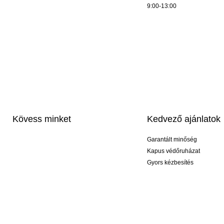
9:00-13:00
Kövess minket
Kedvező ajánlatok
Garantált minőség
Kapus védőruházat
Gyors kézbesítés
Profi feliratozás
Exkluzív kesztyűk
Akciós csomagok