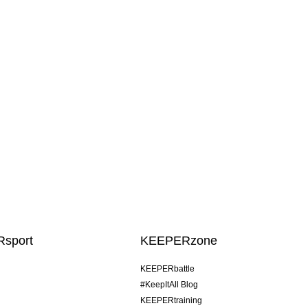
sport
KEEPERzone
KEEPERbattle
#KeepItAll Blog
KEEPERtraining