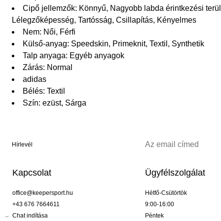
Cipő jellemzők: Könnyű, Nagyobb labda érintkezési terüle
Lélegzőképesség, Tartósság, Csillapítás, Kényelmes
Nem: Női, Férfi
Külső-anyag: Speedskin, Primeknit, Textil, Synthetik
Talp anyaga: Egyéb anyagok
Zárás: Normal
adidas
Bélés: Textil
Szín: ezüst, Sárga
Hírlevél
Kapcsolat
Ügyfélszolgálat
office@keepersport.hu
Hétfő-Csütörtök
+43 676 7664611
9:00-16:00
Chat indítása
Péntek