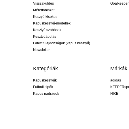
Visszaküldés
Goalkeeper
Mérettáblázat
Keszyű kisokos
Kapuskesztyű-modellek
Kesztyű szabások
Kesztyűápolás
Latex tulajdonságok (kapus kesztyű)
Newsletter
Kategóriák
Márkák
Kapuskesztyűk
adidas
Futball cipők
KEEPERspo
Kapus nadrágok
NIKE
Kapusmezek
Puma
Kapus alánadrág
REUSCH
Sells Goal
uhlsport
Elite Sport