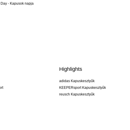
 Day - Kapusok napja
Highlights
adidas Kapuskesztyűk
rt
KEEPERsport Kapuskesztyűk
reusch Kapuskesztyűk
uhlsport Kapuskesztyűk
rehab Kapuskesztyűk
keeper
NIKE Kapuskesztyűk
PUMA Kapuskesztyűk
SELLS Kapuskesztyűk