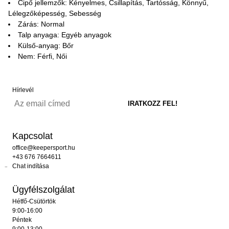
Cipő jellemzők: Kényelmes, Csillapítás, Tartósság, Könnyű,
Lélegzőképesség, Sebesség
Zárás: Normal
Talp anyaga: Egyéb anyagok
Külső-anyag: Bőr
Nem: Férfi, Női
Hírlevél
Kapcsolat
office@keepersport.hu
+43 676 7664611
Chat indítása
Ügyfélszolgálat
Hétfő-Csütörtök
9:00-16:00
Péntek