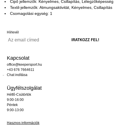
Cipő jellemzők: Kényelmes, Csillapítás, Lélegzőképesség
Textil-jellemzők: Atmungsaktivität, Kényelmes, Csillapítás
Csomagolási egység: 1
Hírlevél
Kapcsolat
office@keepersport.hu
+43 676 7664611
Chat indítása
Ügyfélszolgálat
Hétfő-Csütörtök
9:00-16:00
Péntek
9:00-13:00
Hasznos információk