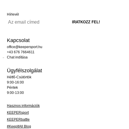
Hírlevél
Kapcsolat
office@keepersport.hu
+43 676 7664611
Chat indítása
Ügyfélszolgálat
Hétfő-Csütörtök
9:00-16:00
Péntek
9:00-13:00
Hasznos információk
KEEPERsport
KEEPERbattle
#KeepItAll Blog