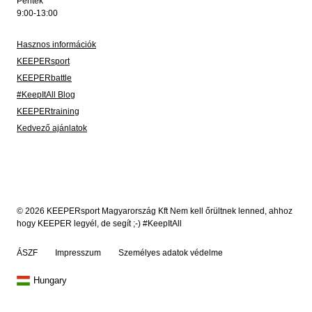
Péntek
9:00-13:00
Hasznos információk
KEEPERsport
KEEPERbattle
#KeepItAll Blog
KEEPERtraining
Kedvező ajánlatok
© 2026 KEEPERsport Magyarország Kft Nem kell őrültnek lenned, ahhoz
hogy KEEPER legyél, de segít ;-) #KeepItAll
ÁSZF
Impresszum
Személyes adatok védelme
Hungary