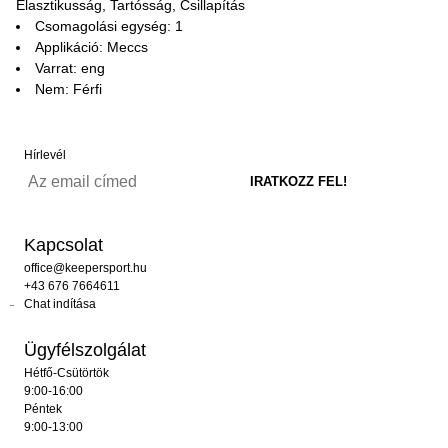
Elasztikusság, Tartósság, Csillapítás
Csomagolási egység: 1
Applikáció: Meccs
Varrat: eng
Nem: Férfi
Hírlevél
Kapcsolat
office@keepersport.hu
+43 676 7664611
Chat indítása
Ügyfélszolgálat
Hétfő-Csütörtök
9:00-16:00
Péntek
9:00-13:00