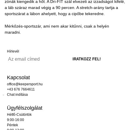
zónák kiengedik a hőt. A Dri-FIT szál elvezeti az izzadságot kifelé,
a láb száraz marad végig a 90 percen. A stretch-arány tartja a
sportszárat a lábon ahelyett, hogy a cipőbe tekeredne.
Mérkőzés-sportszár, ami nem akar kitűnni, csak a helyén
maradni.
Hírlevél
Kapcsolat
office@keepersport.hu
+43 676 7664611
Chat indítása
Ügyfélszolgálat
Hétfő-Csütörtök
9:00-16:00
Péntek